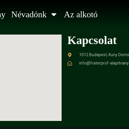
ny
Névadónk
Az alkotó
Kapcsolat
1012 Budapest, Kuny Domok
info@fraterprof-alapitvany