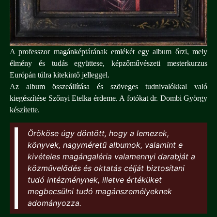
A professzor magánképtárának emlékét egy album őrzi, mely
élmény és tudás együttese, képzőművészeti mesterkurzus
Európán túlra kitekintő jelleggel.
Az album összeállítása és szöveges tudnivalókkal való
kiegészítése Szőnyi Etelka érdeme. A fotókat dr. Dombi György
készítette.
Örököse úgy döntött, hogy a lemezek,
könyvek, nagyméretű albumok, valamint e
kivételes magángaléria valamennyi darabját a
közművelődés és oktatás célját biztosítani
tudó intézménynek, illetve értéküket
megbecsülni tudó magánszemélyeknek
adományozza.