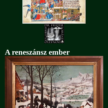
A reneszánsz ember