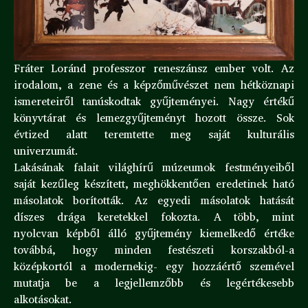
Fráter Loránd professzor reneszánsz ember volt. Az
irodalom, a zene és a képzőművészet nem hétköznapi
ismereteiről tanúskodtak gyűjteményei. Nagy értékű
könyvtárat és lemezgyűjteményt hozott össze. Sok
évtized alatt teremtette meg saját kulturális
univerzumát.
Lakásának falait világhírű múzeumok festményeiből
saját kezűleg készített, meghökkentően eredetinek ható
másolatok borították. Az egyedi másolatok hatását
díszes drága keretekkel fokozta. A több, mint
nyolcvan képből álló gyűjtemény kiemelkedő értéke
továbbá, hogy minden festészeti korszakból-a
középkortól a modernekig- egy hozzáértő szemével
mutatja be a legjellemzőbb és legértékesebb
alkotásokat.