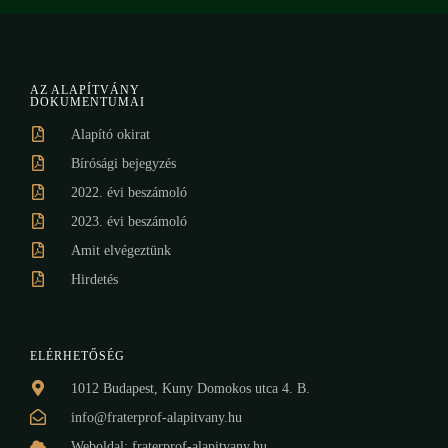
AZ ALAPÍTVÁNY
DOKUMENTUMAI
Alapító okirat
Bírósági bejegyzés
2022. évi beszámoló
2023. évi beszámoló
Amit elvégeztünk
Hirdetés
ELÉRHETŐSÉG
1012 Budapest, Kuny Domokos utca 4. B.
info@fraterprof-alapitvany.hu
Weboldal: fraterprof-alapitvany.hu